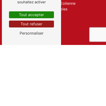
souhaitez activer
158 Chemin de l'Eolienne
83170 Brignoles
Tout accepter
Tout refuser
Personnaliser
TÉLÉPHONE
06 08 42 71 33
E-MAIL