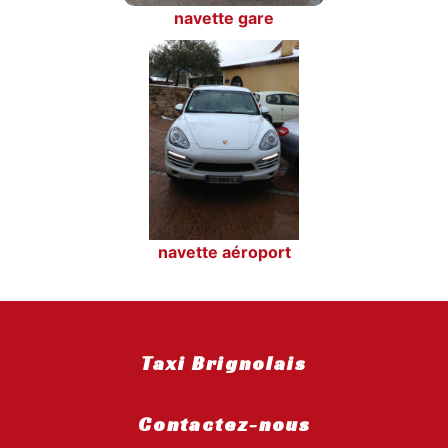
navette gare
navette aéroport
Taxi Brignolais
Contactez-nous