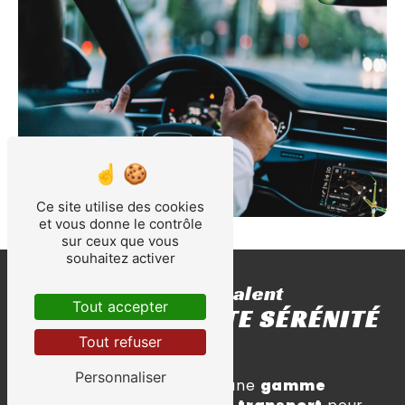
Ce site utilise des cookies
et vous donne le contrôle
sur ceux que vous
souhaitez activer
Service de taxi polyvalent
Tout accepter
VOYAGEZ EN TOUTE SÉRÉNITÉ
Tout refuser
AVEC NOS TAXIS
Personnaliser
Notre service de taxi offre une
gamme