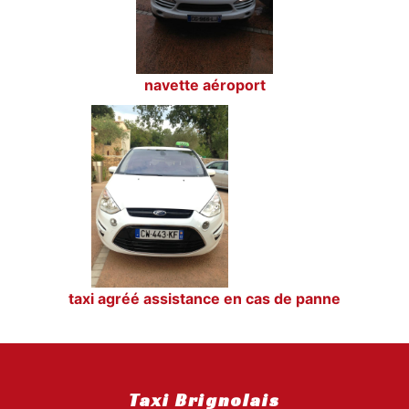
navette aéroport
taxi agréé assistance en cas de panne
Taxi Brignolais