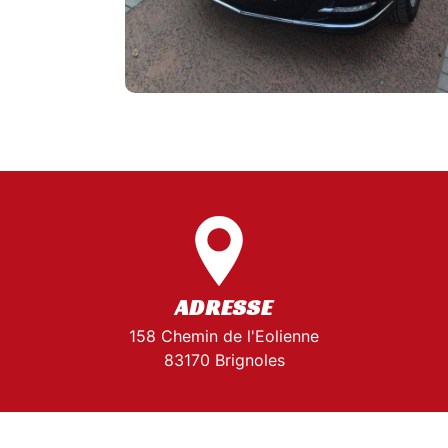
ADRESSE
158 Chemin de l'Eolienne
83170 Brignoles