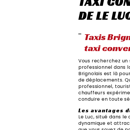
TAXI CO
DE LE LU
Taxis Brign
taxi conve
Vous recherchez un s
professionnel dans la
Brignolais est là po
de déplacements. Que
professionnel, touri
chauffeurs expérimen
conduire en toute sé
Les avantages d
Le Luc, situé dans 
dynamique et attract
que vous soyez de pa