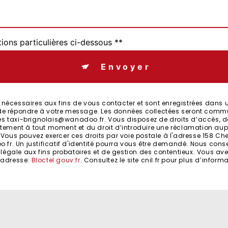
tions particulières ci-dessous **
Envoyer
cessaires aux fins de vous contacter et sont enregistrées dans un f
t de répondre à votre message. Les données collectées seront comm
es taxi-brignolais@wanadoo.fr. Vous disposez de droits d’accès, de r
entement à tout moment et du droit d’introduire une réclamation aup
ous pouvez exercer ces droits par voie postale à l'adresse 158 Chem
.fr. Un justificatif d'identité pourra vous être demandé. Nous con
égale aux fins probatoires et de gestion des contentieux. Vous avez l
 adresse:
Bloctel.gouv.fr
. Consultez le site cnil.fr pour plus d’inform