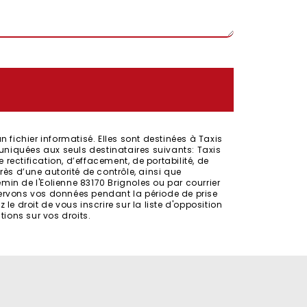
ichier informatisé. Elles sont destinées à Taxis
uniquées aux seuls destinataires suivants: Taxis
ectification, d’effacement, de portabilité, de
rès d’une autorité de contrôle, ainsi que
in de l'Eolienne 83170 Brignoles ou par courrier
servons vos données pendant la période de prise
e droit de vous inscrire sur la liste d'opposition
ations sur vos droits.