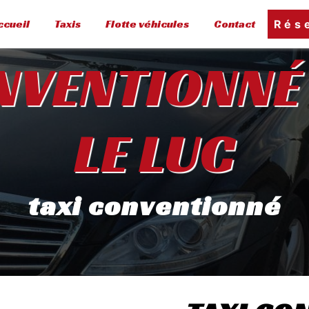
ccueil
Taxis
Flotte véhicules
Contact
Rése
NVENTIONNÉ 
LE LUC
taxi conventionné