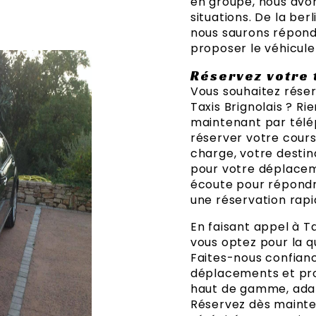
en groupe, nous avon
situations. De la be
nous saurons répondr
proposer le véhicule
Réservez votre 
Vous souhaitez réser
Taxis Brignolais ? R
maintenant par télép
réserver votre cours
charge, votre destina
pour votre déplaceme
écoute pour répondre
une réservation rapi
En faisant appel à Ta
vous optez pour la qua
Faites-nous confian
déplacements et prof
haut de gamme, adap
Réservez dès mainte