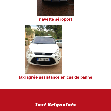
navette aéroport
taxi agréé assistance en cas de panne
Taxi Brignolais